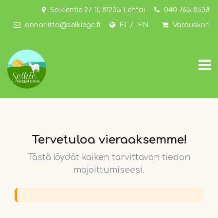
Siirry pääsisältöön
Selkientie 27 B, 81235 Lehtoi
040 765 8538
annariitta@selkiegc.fi
FI
EN
Varauskori
Tervetuloa vieraaksemme!
Tästä löydät kaiken tarvittavan tiedon
majoittumiseesi.