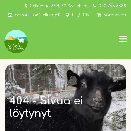
Siirry pääsisältöön
Selkientie 27 B, 81235 Lehtoi
040 765 8538
annariitta@selkiegc.fi
FI
EN
Varauskori
404 - Sivua ei
löytynyt