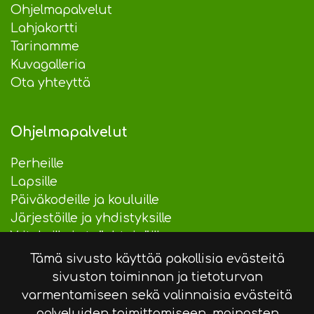
Ohjelmapalvelut
Lahjakortti
Tarinamme
Kuvagalleria
Ota yhteyttä
Ohjelmapalvelut
Perheille
Lapsille
Päiväkodeille ja kouluille
Järjestöille ja yhdistyksille
Yrityksille ja työyhteisöille
Tämä sivusto käyttää pakollisia evästeitä
sivuston toiminnan ja tietoturvan
Info
varmentamiseen sekä valinnaisia evästeitä
palveluiden toimittamiseen, mainosten